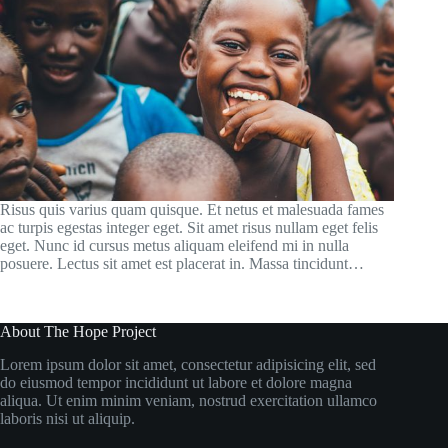
Risus quis varius quam quisque. Et netus et malesuada fames
ac turpis egestas integer eget. Sit amet risus nullam eget felis
eget. Nunc id cursus metus aliquam eleifend mi in nulla
posuere. Lectus sit amet est placerat in. Massa tincidunt…
About The Hope Project
Lorem ipsum dolor sit amet, consectetur adipisicing elit, sed
do eiusmod tempor incididunt ut labore et dolore magna
aliqua. Ut enim minim veniam, nostrud exercitation ullamco
laboris nisi ut aliquip.