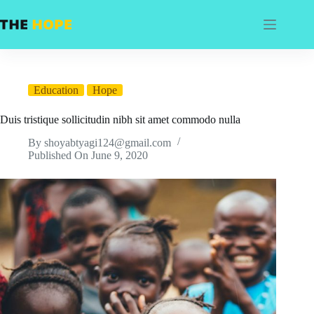
Skip
to
content
Education
Hope
Duis tristique sollicitudin nibh sit amet commodo nulla
By
shoyabtyagi124@gmail.com
Published On
June 9, 2020